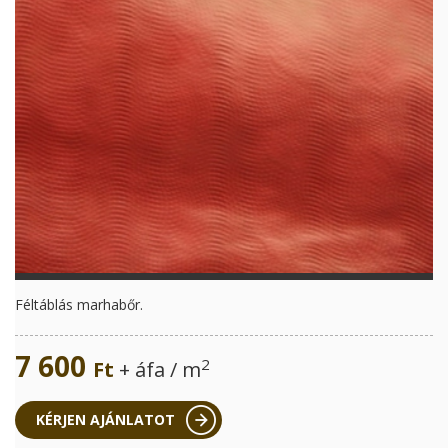
Féltáblás marhabőr.
7 600
2
Ft
+ áfa / m
KÉRJEN AJÁNLATOT