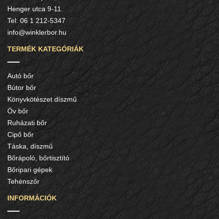
Henger utca 9-11.
Tel:
06 1 212-5347
info@winklerbor.hu
TERMÉK KATEGÓRIÁK
Autó bőr
Bútor bőr
Könyvkötészet díszmű
Öv bőr
Ruházati bőr
Cipő bőr
Táska, díszmű
Bőrápoló, bőrtisztító
Bőripari gépek
Tehénszőr
INFORMÁCIÓK