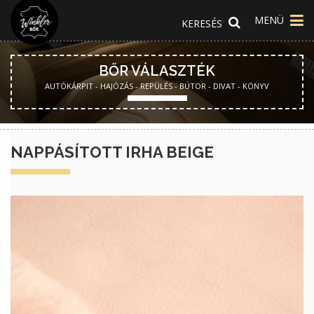
MENÜ
BŐR VÁLASZTÉK
AUTÓKÁRPIT - HAJÓZÁS - REPÜLÉS - BÚTOR - DIVAT - KÖNYV
NAPPÁSÍTOTT IRHA BEIGE