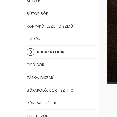
AUTÓ BŐR
BÚTOR BŐR
KÖNYVKÖTÉSZET DÍSZMŰ
ÖV BŐR
RUHÁZATI BŐR
CIPŐ BŐR
TÁSKA, DÍSZMŰ
BŐRÁPOLÓ, BŐRTISZTÍTÓ
BŐRIPARI GÉPEK
TEHÉNSZŐR