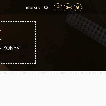
K
 - KÖNYV