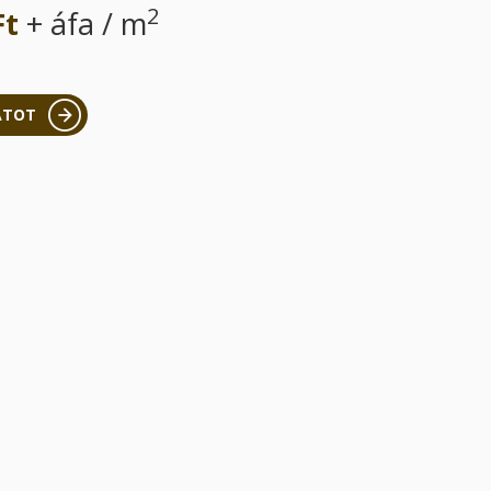
2
Ft
+ áfa / m
ATOT