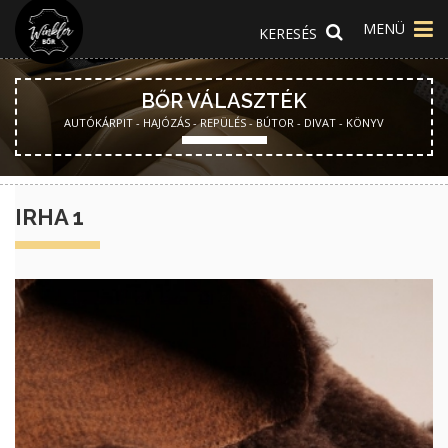
MENÜ
BŐR VÁLASZTÉK
AUTÓKÁRPIT - HAJÓZÁS - REPÜLÉS - BÚTOR - DIVAT - KÖNYV
IRHA 1