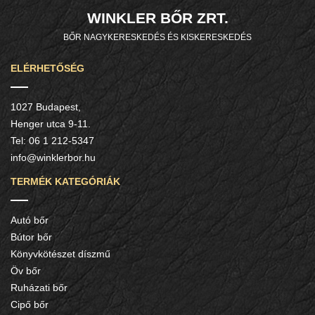
WINKLER BŐR ZRT.
BŐR NAGYKERESKEDÉS ÉS KISKERESKEDÉS
ELÉRHETŐSÉG
1027 Budapest,
Henger utca 9-11.
Tel:
06 1 212-5347
info@winklerbor.hu
TERMÉK KATEGÓRIÁK
Autó bőr
Bútor bőr
Könyvkötészet díszmű
Öv bőr
Ruházati bőr
Cipő bőr