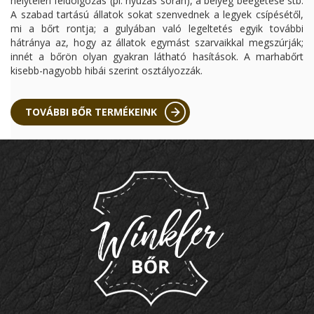
helytelen feldolgozás (pl. nyúzás során), a bélyeg beégetése stb.
A szabad tartású állatok sokat szenvednek a legyek csípésétől,
mi a bőrt rontja; a gulyában való legeltetés egyik további
hátránya az, hogy az állatok egymást szarvaikkal megszúrják;
innét a bőrön olyan gyakran látható hasítások. A marhabőrt
kisebb-nagyobb hibái szerint osztályozzák.
TOVÁBBI BŐR TERMÉKEINK