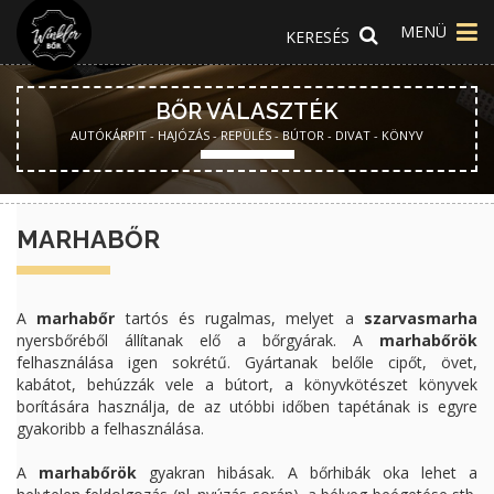
MENÜ
BŐR VÁLASZTÉK
AUTÓKÁRPIT - HAJÓZÁS - REPÜLÉS - BÚTOR - DIVAT - KÖNYV
MARHABŐR
A
marhabőr
tartós és rugalmas, melyet a
szarvasmarha
nyersbőréből állítanak elő a bőrgyárak. A
marhabőrök
felhasználása igen sokrétű. Gyártanak belőle cipőt, övet,
kabátot, behúzzák vele a bútort, a könyvkötészet könyvek
borítására használja, de az utóbbi időben tapétának is egyre
gyakoribb a felhasználása.
A
marhabőrök
gyakran hibásak. A bőrhibák oka lehet a