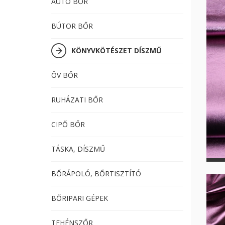
AUTÓ BŐR
BÚTOR BŐR
KÖNYVKÖTÉSZET DÍSZMŰ
ÖV BŐR
RUHÁZATI BŐR
CIPŐ BŐR
TÁSKA, DÍSZMŰ
BŐRÁPOLÓ, BŐRTISZTÍTÓ
BŐRIPARI GÉPEK
TEHÉNSZŐR