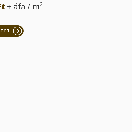
2
Ft
+ áfa / m
ATOT