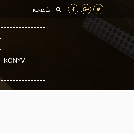
K
 - KÖNYV