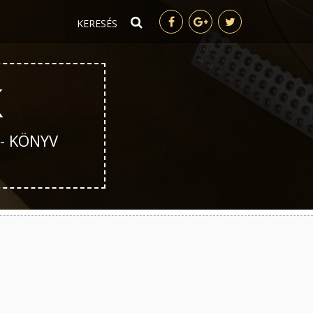
K
 - KÖNYV