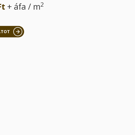
2
Ft
+ áfa / m
ATOT