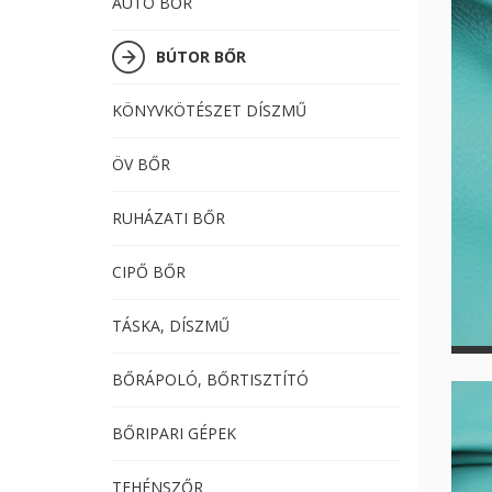
AUTÓ BŐR
BÚTOR BŐR
KÖNYVKÖTÉSZET DÍSZMŰ
ÖV BŐR
RUHÁZATI BŐR
CIPŐ BŐR
TÁSKA, DÍSZMŰ
BŐRÁPOLÓ, BŐRTISZTÍTÓ
BŐRIPARI GÉPEK
TEHÉNSZŐR