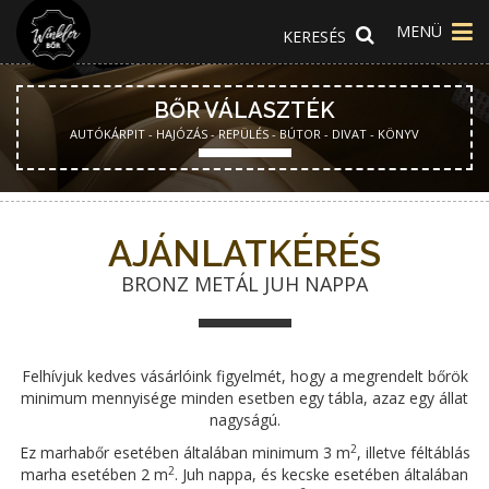
MENÜ
BŐR VÁLASZTÉK
AUTÓKÁRPIT - HAJÓZÁS - REPÜLÉS - BÚTOR - DIVAT - KÖNYV
AJÁNLATKÉRÉS
BRONZ METÁL JUH NAPPA
Felhívjuk kedves vásárlóink figyelmét, hogy a megrendelt bőrök
minimum mennyisége minden esetben egy tábla, azaz egy állat
nagyságú.
2
Ez marhabőr esetében általában minimum 3 m
, illetve féltáblás
2
marha esetében 2 m
. Juh nappa, és kecske esetében általában