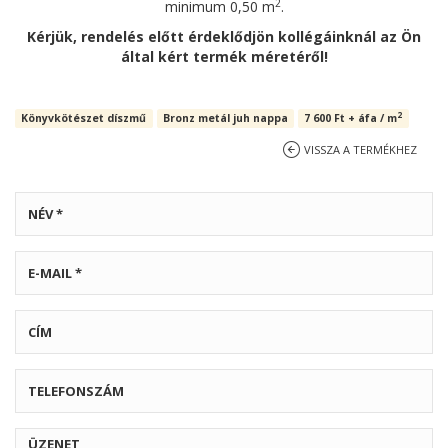
2
minimum 0,50 m
.
Kérjük, rendelés előtt érdeklődjön kollégáinknál az Ön
által kért termék méretéről!
2
Könyvkötészet díszmű
Bronz metál juh nappa
7 600
Ft
+ áfa / m
VISSZA A TERMÉKHEZ