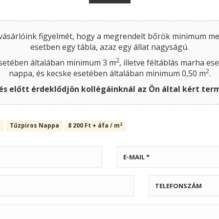
 vásárlóink figyelmét, hogy a megrendelt bőrök minimum 
esetben egy tábla, azaz egy állat nagyságú.
2
setében általában minimum 3 m
, illetve féltáblás marha e
2
nappa, és kecske esetében általában minimum 0,50 m
.
és előtt érdeklődjön kollégáinknál az Ön által kért te
2
ű
Tűzpiros Nappa
8 200
Ft
+ áfa / m