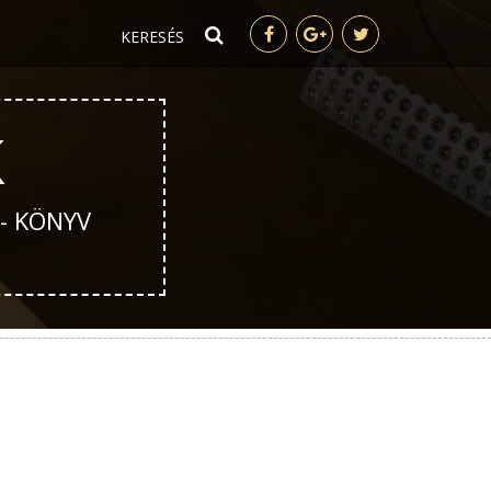
K
 - KÖNYV