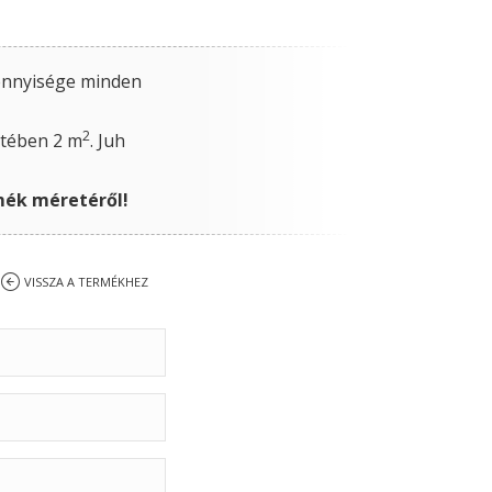
mennyisége minden
2
setében 2 m
. Juh
rmék méretéről!
VISSZA A TERMÉKHEZ