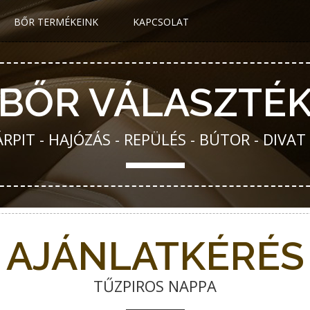
BŐR TERMÉKEINK
KAPCSOLAT
BŐR VÁLASZTÉ
PIT - HAJÓZÁS - REPÜLÉS - BÚTOR - DIVAT
AJÁNLATKÉRÉS
TŰZPIROS NAPPA