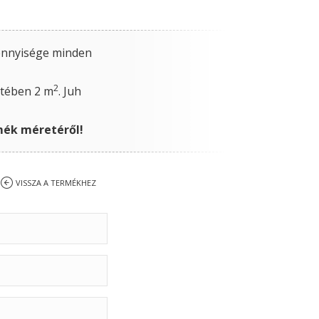
mennyisége minden
2
setében 2 m
. Juh
rmék méretéről!
VISSZA A TERMÉKHEZ