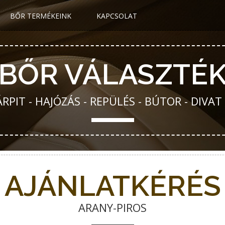
BŐR TERMÉKEINK
KAPCSOLAT
BŐR VÁLASZTÉ
PIT - HAJÓZÁS - REPÜLÉS - BÚTOR - DIVAT
AJÁNLATKÉRÉS
ARANY-PIROS