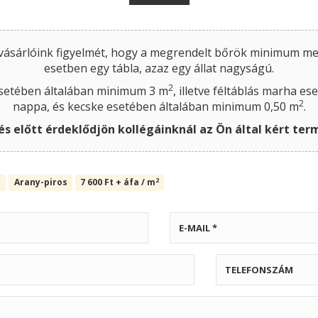
 vásárlóink figyelmét, hogy a megrendelt bőrök minimum 
esetben egy tábla, azaz egy állat nagyságú.
2
setében általában minimum 3 m
, illetve féltáblás marha e
2
nappa, és kecske esetében általában minimum 0,50 m
.
és előtt érdeklődjön kollégáinknál az Ön által kért te
2
ű
Arany-piros
7 600
Ft
+ áfa / m