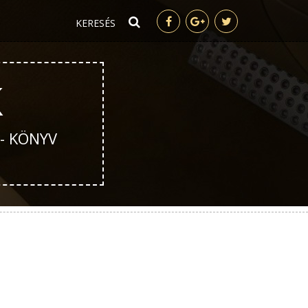
K
 - KÖNYV